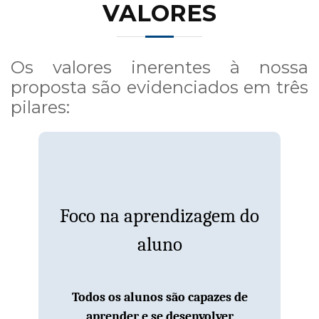
VALORES
Os valores inerentes à nossa
proposta são evidenciados em três
pilares:
As ações devem ocorrer de forma a
garantir a aprendizagem de todos os
Foco na aprendizagem do
alunos mediante o plano de retomada do
aluno
município e considerando as habilidades
focais e objetivos prioritários de
aprendizagem estabelecidas para cada
Todos os alunos são capazes de
trimestre, assegurando a aprendizagem
aprender e se desenvolver